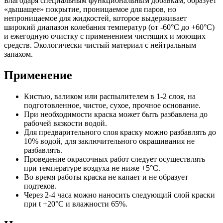
Благодаря специальным функциональным добавкам, образует
«дышащее» покрытие, проницаемое для паров, но
непроницаемое для жидкостей, которое выдерживает
широкий диапазон колебания температур (от -60°С до +60°С)
и ежегодную очистку с применением чистящих и моющих
средств. Экологически чистый материал с нейтральным
запахом.
Применение
Кистью, валиком или распылителем в 1-2 слоя, на
подготовленное, чистое, сухое, прочное основание.
При необходимости краска может быть разбавлена до
рабочей вязкости водой.
Для предварительного слоя краску можно разбавлять до
10% водой, для заключительного окрашивания не
разбавлять.
Проведение окрасочных работ следует осуществлять
при температуре воздуха не ниже +5°С.
Во время работы краска не капает и не образует
подтеков.
Через 2-4 часа можно наносить следующий слой краски
при t +20°C и влажности 65%.