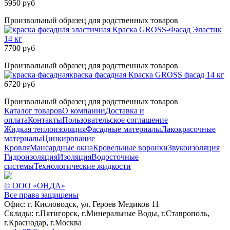
5950 руб
Произвольный образец для родственных товаров
Краска GROSS-Фасад Эластик
14 кг
7700 руб
Произвольный образец для родственных товаров
краска фасадная
Краска GROSS фасад 14 кг
6720 руб
Произвольный образец для родственных товаров
Каталог товаров
О компании
Доставка и
оплата
Контакты
Пользовательское соглашение
Жидкая теплоизоляция
Фасадные материалы
Лакокрасочные
материалы
Цинкирование
Кровля
Мансардные окна
Кровельные воронки
Звукоизоляция
Гидроизоляция
Изоляция
Водосточные
системы
Технологические жидкости
© ООО «ОНДА»
Все права защищены
Офис:
г. Кисловодск, ул. Героев Медиков 11
Склады:
г.Пятигорск, г.Минеральные Воды, г.Ставрополь,
г.Краснодар, г.Москва