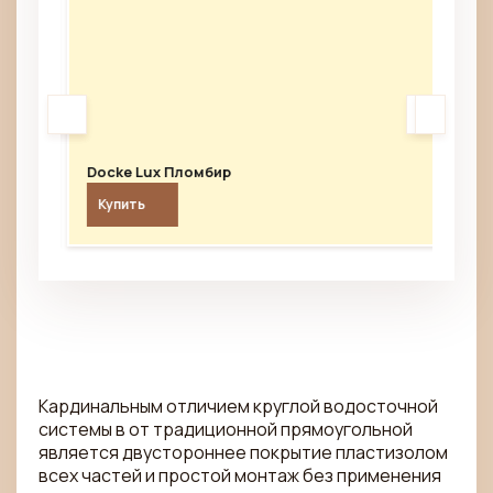
<
<
>
>
Docke Lux Пломбир
Ко
 руб
Купить
К
Кардинальным отличием круглой водосточной
системы в от традиционной прямоугольной
является двустороннее покрытие пластизолом
всех частей и простой монтаж без применения