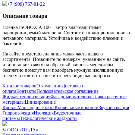
+7 (909) 767-81-22
Описание товара
Пленка ISOBOX А 100 – ветро-влагозащитный
паропроницаемый материал. Состоит из полипропиленового
нетканого материала. Устойчива к воздействию плесени и
бактерий.
На сайте представлена лишь малая часть нашего
ассортимента. Позвоните по номерам, указанным на сайте,
или оставьте заявку на обратный звонок - менеджеры
бесплатно помогут вам подобрать нужную изоляционную
пленку и ответят на все интересующие вас вопросы.
Каталог товаров
О компании
Доставка и
оплата
Контакты
Пользовательское соглашение
Жидкая теплоизоляция
Фасадные материалы
Лакокрасочные
материалы
Цинкирование
Кровля
Мансардные окна
Кровельные воронки
Звукоизоляция
Гидроизоляция
Изоляция
Водосточные
системы
Технологические жидкости
© ООО «ОНДА»