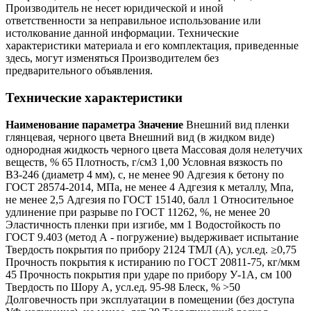
Производитель не несет юридической и иной
ответственности за неправильное использование или
истолкование данной информации. Технические
характеристики материала и его комплектация, приведенные
здесь, могут изменяться Производителем без
предварительного объявления.
Технические характеристики
Наименование параметра Значение
Внешний вид пленки
глянцевая, черного цвета Внешний вид (в жидком виде)
однородная жидкость черного цвета Массовая доля нелетучих
веществ, % 65 Плотность, г/см3 1,00 Условная вязкость по
ВЗ-246 (диаметр 4 мм), с, не менее 90 Адгезия к бетону по
ГОСТ 28574-2014, МПа, не менее 4 Адгезия к металлу, Мпа,
не менее 2,5 Адгезия по ГОСТ 15140, балл 1 Относительное
удлинение при разрыве по ГОСТ 11262, %, не менее 20
Эластичность пленки при изгибе, мм 1 Водостойкость по
ГОСТ 9.403 (метод А - погружение) выдерживает испытание
Твердость покрытия по прибору 2124 ТМЛ (А), усл.ед. ≥0,75
Прочность покрытия к истиранию по ГОСТ 20811-75, кг/мкм
45 Прочность покрытия при ударе по прибору У-1А, см 100
Твердость по Шору А, усл.ед. 95-98 Блеск, % >50
Долговечность при эксплуатации в помещении (без доступа