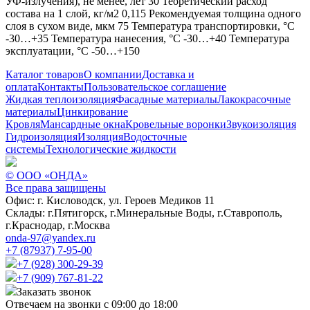
УФ-излучения), не менее, лет 30 Теоретический расход
состава на 1 слой, кг/м2 0,115 Рекомендуемая толщина одного
слоя в сухом виде, мкм 75 Температура транспортировки, °С
-30…+35 Температура нанесения, °С -30…+40 Температура
эксплуатации, °С -50…+150
Каталог товаров
О компании
Доставка и
оплата
Контакты
Пользовательское соглашение
Жидкая теплоизоляция
Фасадные материалы
Лакокрасочные
материалы
Цинкирование
Кровля
Мансардные окна
Кровельные воронки
Звукоизоляция
Гидроизоляция
Изоляция
Водосточные
системы
Технологические жидкости
© ООО «ОНДА»
Все права защищены
Офис:
г. Кисловодск, ул. Героев Медиков 11
Склады:
г.Пятигорск, г.Минеральные Воды, г.Ставрополь,
г.Краснодар, г.Москва
onda-97@yandex.ru
+7 (87937) 7-95-00
+7 (928) 300-29-39
+7 (909) 767-81-22
Заказать звонок
Отвечаем на звонки
с 09:00 до 18:00